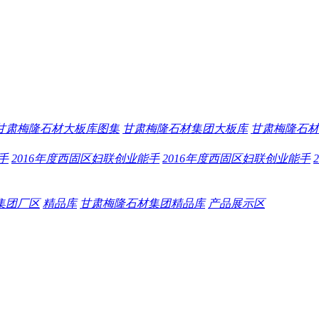
甘肃梅隆石材大板库图集
甘肃梅隆石材集团大板库
甘肃梅隆石材
手
2016年度西固区妇联创业能手
2016年度西固区妇联创业能手
集团厂区
精品库
甘肃梅隆石材集团精品库
产品展示区