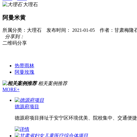
大理石
阿曼米黄
所属分类：大理石 发布时间： 2021-01-05 作者：甘肃梅
分享到：
二维码分享
热带雨林
阿曼玫瑰
相关案例推荐
MORE+
德源府项目
德源府项目择址于安宁区环境优美、院校集中、交通便捷