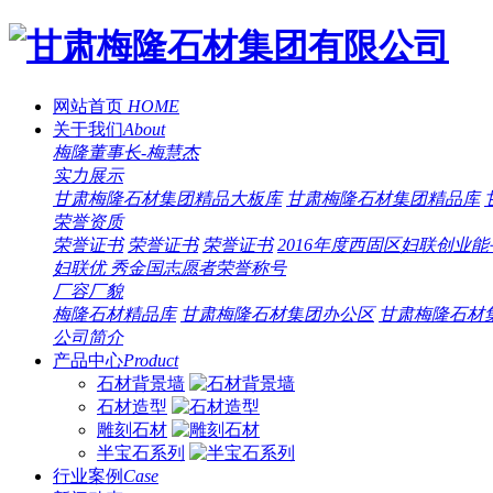
网站首页
HOME
关于我们
About
梅隆董事长-梅慧杰
实力展示
甘肃梅隆石材集团精品大板库
甘肃梅隆石材集团精品库
荣誉资质
荣誉证书
荣誉证书
荣誉证书
2016年度西固区妇联创业能
妇联优 秀金国志愿者荣誉称号
厂容厂貌
梅隆石材精品库
甘肃梅隆石材集团办公区
甘肃梅隆石材
公司简介
产品中心
Product
石材背景墙
石材造型
雕刻石材
半宝石系列
行业案例
Case