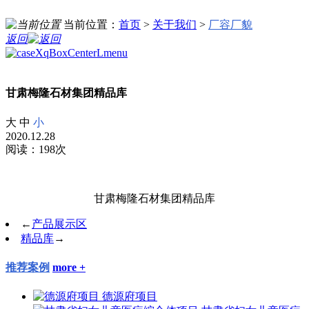
当前位置：
首页
>
关于我们
>
厂容厂貌
返回
甘肃梅隆石材集团精品库
大
中
小
2020.12.28
阅读：198次
甘肃梅隆石材集团精品库
←
产品展示区
精品库
→
推荐案例
more +
德源府项目