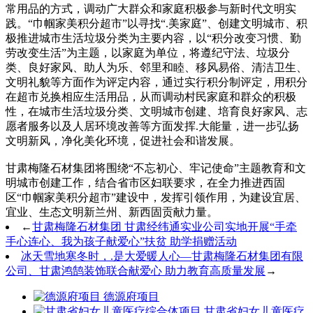
常用品的方式，调动广大群众和家庭积极参与新时代文明实
践。“巾帼家美积分超市”以寻找“.美家庭”、创建文明城市、积
极推进城市生活垃圾分类为主要内容，以“积分改变习惯、勤
劳改变生活”为主题，以家庭为单位，将遵纪守法、垃圾分
类、良好家风、助人为乐、邻里和睦、移风易俗、清洁卫生、
文明礼貌等方面作为评定内容，通过实行积分制评定，用积分
在超市兑换相应生活用品，从而调动村民家庭和群众的积极
性，在城市生活垃圾分类、文明城市创建、培育良好家风、志
愿者服务以及人居环境改善等方面发挥.大能量，进一步弘扬
文明新风，净化美化环境，促进社会和谐发展。
甘肃梅隆石材集团将围绕“不忘初心、牢记使命”主题教育和文
明城市创建工作，结合省市区妇联要求，在全力推进西固
区“巾帼家美积分超市”建设中，发挥引领作用，为建设宜居、
宜业、生态文明新兰州、新西固贡献力量。
←
甘肃梅隆石材集团 甘肃经纬通实业公司实地开展“手牵
手心连心、我为孩子献爱心”扶贫 助学捐赠活动
冰天雪地寒冬时，.是大爱暖人心—甘肃梅隆石材集团有限
公司、甘肃鸿鹄装饰联合献爱心 助力教育高质量发展
→
德源府项目
甘肃省妇女儿童医疗