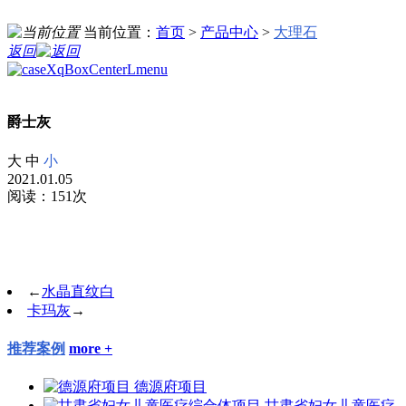
当前位置：
首页
>
产品中心
>
大理石
返回
爵士灰
大
中
小
2021.01.05
阅读：151次
←
水晶直纹白
卡玛灰
→
推荐案例
more +
德源府项目
甘肃省妇女儿童医疗