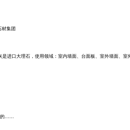
隆石材集团
灰是进口大理石，使用领域：室内墙面、台面板、室外墙面、室
的……