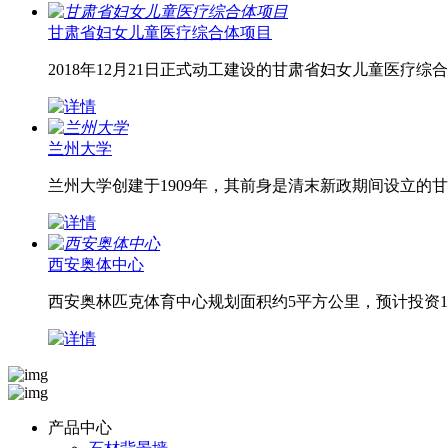
甘肃省妇女儿童医疗综合体项目
2018年12月21日正式动工建设的甘肃省妇女儿童医疗综
兰州大学
兰州大学创建于1909年，其前身是清末新政期间设立的
西安奥体中心
西安奥林匹克体育中心规划面积约5平方公里，预计投资1
产品中心