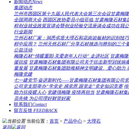
新闻动态
News
集团动态
兰州市西固区第十九届人民代表大会第三次会议甘肃梅隆
全国周商大会
西固区政协委员小组莅临 甘肃梅隆石材集
程创业就业政策宣讲会暨创业经验交流座谈会成功在我公
行业新闻
兰州石材厂家：洞悉劣质大理石和花岗岩板材的识别技巧
程中应用？
兰州天然石材厂分享石材挑选与辨别的三个
公益活动
梅隆石材“情暖重阳·关爱老年人行动” 走进社区
甘肃梅隆
援抗疫
甘肃梅隆石材集团有限公司关于抗击新型冠状病
量发展
甘肃梅隆石材集团助推精神文明建设、爱心助力 
梅隆党建
七一建党节·奋进新时代——甘肃梅隆石材集团有限公司党
公司党支部举办“学党史 感党恩 跟党走”党史知识竞赛
传
助力抗疫暖人心
党建强梅隆 疫情再担当
甘肃梅隆石材集
员先锋 为公司理好财管好家
联系我们
Contact
留言反馈
FEEDBACK
当前位置：
首页
>
产品中心
>
大理石
返回