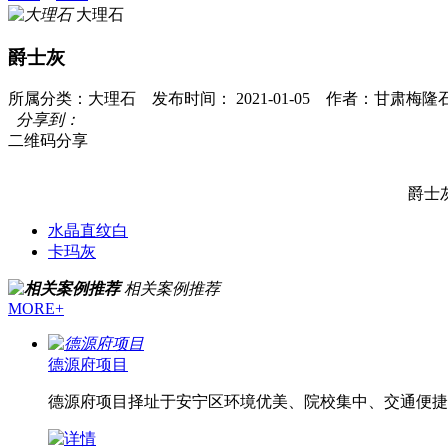
大理石
爵士灰
所属分类：大理石 发布时间： 2021-01-05 作者：甘肃梅
分享到：
二维码分享
爵士
水晶直纹白
卡玛灰
相关案例推荐
MORE+
德源府项目
德源府项目择址于安宁区环境优美、院校集中、交通便捷