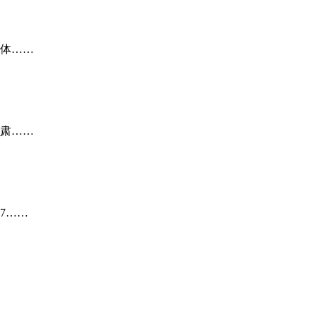
合体……
甘肃……
7……