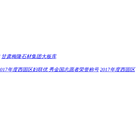
甘肃梅隆石材集团大板库
2017年度西固区妇联优 秀金国志愿者荣誉称号
2017年度西固区