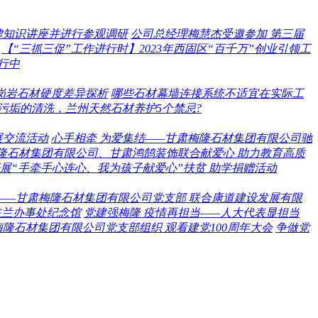
律知识讲座并进行参观调研
公司总经理梅慧杰受邀参加 第三届
【“三抓三促”工作进行时】2023年西固区“百千万”创业引领工
行中
岗岩石材硬度差异探析
哪些石材幕墙连接系统不适宜在实际工
污垢的清洗，兰州天然石材养护5个禁忌?
展交流活动
心手相牵 为爱集结——甘肃梅隆石材集团有限公司驰
隆石材集团有限公司、甘肃鸿鹄装饰联合献爱心 助力教育高质
展“手牵手心连心、我为孩子献爱心”扶贫 助学捐赠活动
——甘肃梅隆石材集团有限公司党支部 联合康道建设发展有限
驻兰办事处纪念馆
党建强梅隆 疫情再担当——人大代表显担当
梅隆石材集团有限公司党支部组织 观看建党100周年大会
争做党